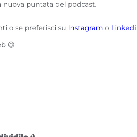
a nuova puntata del podcast.
i o se preferisci su
Instagram
o
Linkedi
eb 😉
ividilo :)