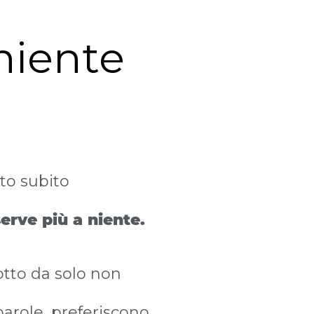
niente
to subito
erve più a niente.
otto da solo non
 parole, preferiscono