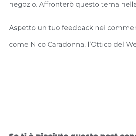
negozio. Affronterò questo tema nell
Aspetto un tuo feedback nei comment
come Nico Caradonna, l’Ottico del W
Se ti è piaciuto questo post cond