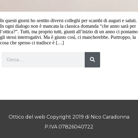
In questi giorni ho sentito diversi colleghi per scambi di auguri e saluti.
In ogni dialogo non è mancata la classica domanda “che anno sarà per
l’ottica?”. Tutti, ma proprio tutti, giunti all’inizio di un anno ci poniamo
gli stessi interrogativi. Ma è giusto così, ci mancherebbe. Purtroppo, la
cosa che spesso ci tradisce è […]
Ottico del web Copyright 2019 di Nico Caradonna
P.IVA 07826040722