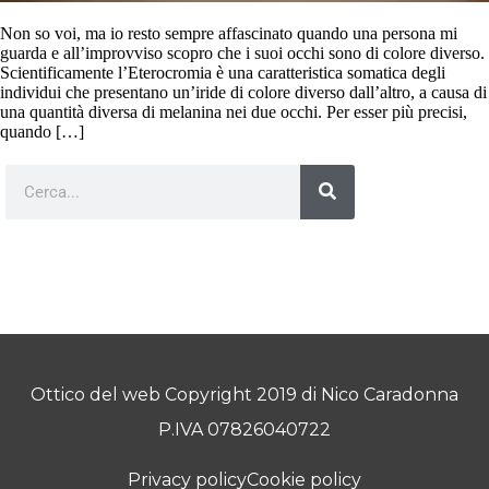
Non so voi, ma io resto sempre affascinato quando una persona mi
guarda e all’improvviso scopro che i suoi occhi sono di colore diverso.
Scientificamente l’Eterocromia è una caratteristica somatica degli
individui che presentano un’iride di colore diverso dall’altro, a causa di
una quantità diversa di melanina nei due occhi. Per esser più precisi,
quando […]
Ottico del web Copyright 2019 di Nico Caradonna
P.IVA 07826040722
Privacy policy
Cookie policy