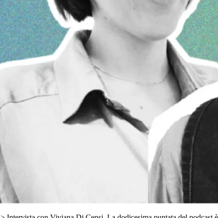
 > Intervista con Viviana Di Censi. La dodicesima puntata del podcast è