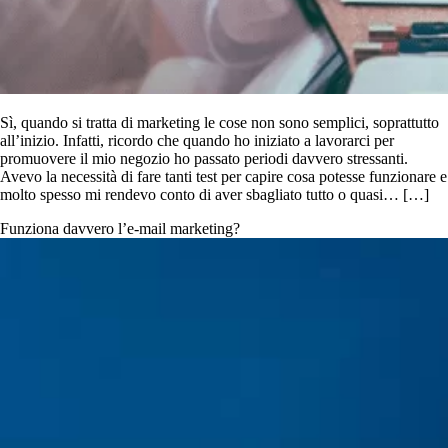
Sì, quando si tratta di marketing le cose non sono semplici, soprattutto
all’inizio. Infatti, ricordo che quando ho iniziato a lavorarci per
promuovere il mio negozio ho passato periodi davvero stressanti.
Avevo la necessità di fare tanti test per capire cosa potesse funzionare e
molto spesso mi rendevo conto di aver sbagliato tutto o quasi… […]
Funziona davvero l’e-mail marketing?