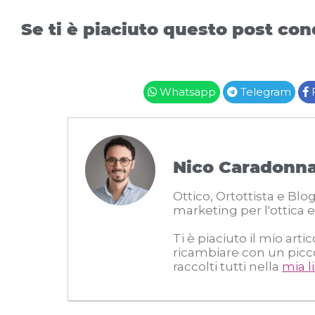
Se ti è piaciuto questo post cond
Whatsapp
Telegram
Nico Caradonn
Ottico, Ortottista e Bl
marketing per l'ottica e
Ti è piaciuto il mio arti
ricambiare con un piccolo
raccolti tutti nella
mia l