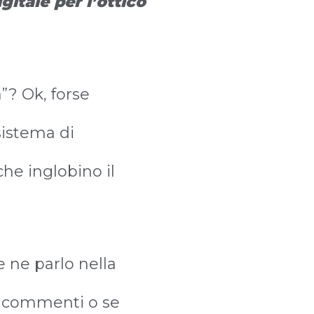
gitale per l’ottico
”? Ok, forse
sistema di
he inglobino il
 ne parlo nella
i commenti o se