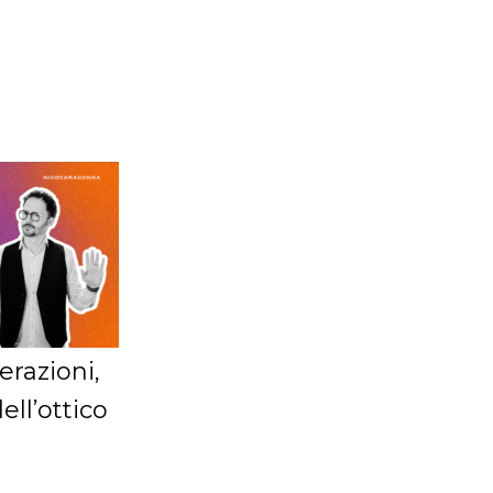
razioni,
ell’ottico