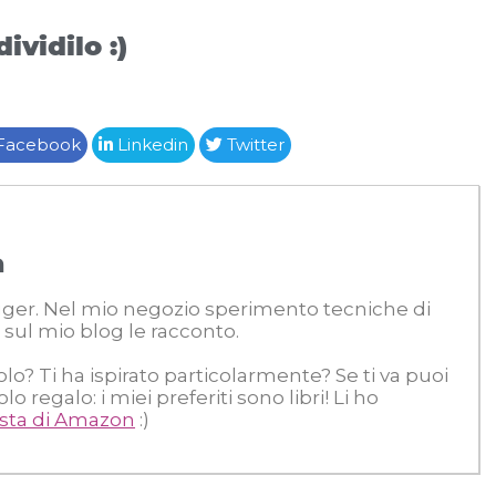
ividilo :)
Facebook
Linkedin
Twitter
a
ogger. Nel mio negozio sperimento tecniche di
 sul mio blog le racconto.
colo? Ti ha ispirato particolarmente? Se ti va puoi
 regalo: i miei preferiti sono libri! Li ho
ista di Amazon
:)