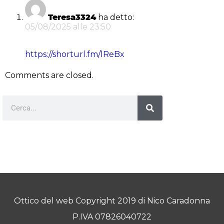
Teresa3324
ha detto:
05/08/2025 alle 23:50
https://shorturl.fm/lReBx
Comments are closed.
Ottico del web Copyright 2019 di Nico Caradonna
P.IVA 07826040722