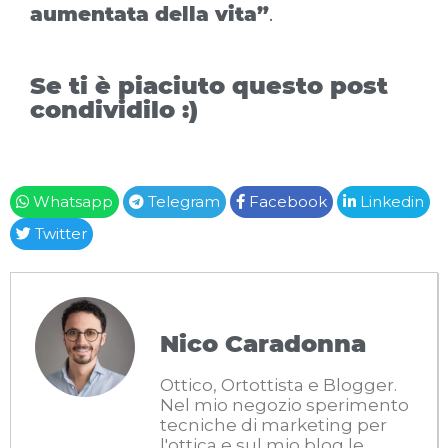
aumentata della vita”
.
Se ti è piaciuto questo post
condividilo :)
Whatsapp
Telegram
Facebook
Linkedin
Twitter
Nico Caradonna
Ottico, Ortottista e Blogger.
Nel mio negozio sperimento
tecniche di marketing per
l'ottica e sul mio blog le